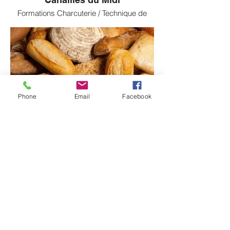
Formations Charcuterie / Technique de
vente
Phone
Email
Facebook
Boulangerie Pâtisserie La
Baguette Magique
Formations glaces artisanales / Le
chocolat
Nos
coordonnées
T :
0613839407
0603819234